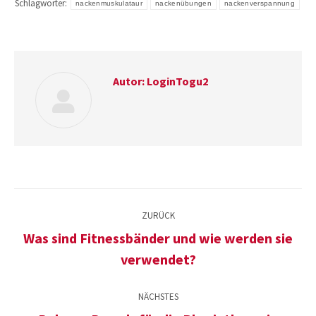
Schlagwörter:
nackenmuskulataur
nackenübungen
nackenverspannung
Autor:
LoginTogu2
Kommentarnavigation
ZURÜCK
Was sind Fitnessbänder und wie werden sie
Vorheriger
verwendet?
Beitrag:
NÄCHSTES