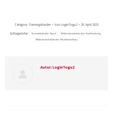
Category:
Trainingsbänder
Von
LoginTogu2
20. April 2023
Schlagwörter:
Gummibänder Sport
Widerstandsbänder Krafttraining
Widerstandsbänder Muskelaufbau
Autor:
LoginTogu2
Kommentarnavigation