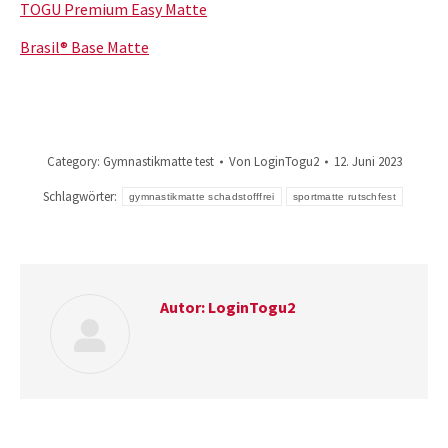
TOGU Premium Easy Matte
Brasil® Base Matte
Category:
Gymnastikmatte test
Von
LoginTogu2
12. Juni 2023
Schlagwörter:
gymnastikmatte schadstofffrei
sportmatte rutschfest
Autor:
LoginTogu2