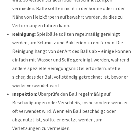
vermieden. Bälle sollten nicht in der Sonne oder in der
Nähe von Heizkörpern aufbewahrt werden, da dies zu
Verformungen führen kann.
Reinigung
: Spielbälle sollten regelmäßig gereinigt
werden, um Schmutz und Bakterien zu entfernen. Die
Reinigung hängt von der Art des Balls ab – einige können
einfach mit Wasser und Seife gereinigt werden, während
andere spezielle Reinigungsmittel erfordern. Stelle
sicher, dass der Ball vollständig getrocknet ist, bevor er
wieder verwendet wird.
Inspektion
: Überprüfe den Ball regelmäßig auf
Beschädigungen oder Verschleiß, insbesondere wenn er
oft verwendet wird. Wenn ein Ball beschädigt oder
abgenutzt ist, sollte er ersetzt werden, um
Verletzungen zu vermeiden.