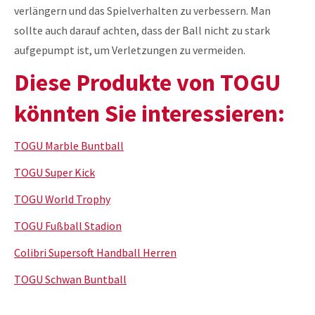
verlängern und das Spielverhalten zu verbessern. Man
sollte auch darauf achten, dass der Ball nicht zu stark
aufgepumpt ist, um Verletzungen zu vermeiden.
Diese Produkte von TOGU
könnten Sie interessieren:
TOGU Marble Buntball
TOGU Super Kick
TOGU World Trophy
TOGU Fußball Stadion
Colibri Supersoft Handball Herren
TOGU Schwan Buntball