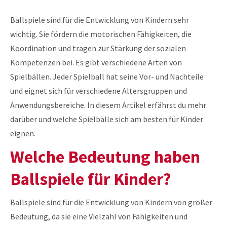
Ballspiele sind für die Entwicklung von Kindern sehr
wichtig. Sie fördern die motorischen Fähigkeiten, die
Koordination und tragen zur Stärkung der sozialen
Kompetenzen bei. Es gibt verschiedene Arten von
Spielbällen. Jeder Spielball hat seine Vor- und Nachteile
und eignet sich für verschiedene Altersgruppen und
Anwendungsbereiche. In diesem Artikel erfährst du mehr
darüber und welche Spielbälle sich am besten für Kinder
eignen.
Welche Bedeutung haben
Ballspiele für Kinder?
Ballspiele sind für die Entwicklung von Kindern von großer
Bedeutung, da sie eine Vielzahl von Fähigkeiten und