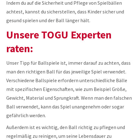
Indem du auf die Sicherheit und Pflege von Spielbällen
achtest, kannst du sicherstellen, dass Kinder sicher und
gesund spielen und der Ball länger hält.
Unsere TOGU Experten
raten:
Unser Tipp für Ballspiele ist, immer darauf zu achten, dass
man den richtigen Ball für das jeweilige Spiel verwendet.
Verschiedene Ballspiele erfordern unterschiedliche Bälle
mit spezifischen Eigenschaften, wie zum Beispiel Größe,
Gewicht, Material und Sprungkraft. Wenn man den falschen
Ball verwendet, kann das Spiel unangenehm oder sogar
gefährlich werden.
Außerdem ist es wichtig, den Ball richtig zu pflegen und
regelmäßig zu reinigen, um seine Lebensdauer zu