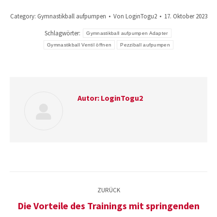
Category:
Gymnastikball aufpumpen
Von
LoginTogu2
17. Oktober 2023
Schlagwörter:
Gymnastikball aufpumpen Adapter
Gymnastikball Ventil öffnen
Pezziball aufpumpen
Autor:
LoginTogu2
Kommentarnavigation
ZURÜCK
Die Vorteile des Trainings mit springenden
Vorheriger