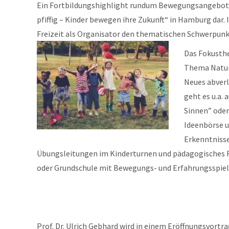
Ein Fortbildungshighlight rundum Bewegungsangebote i
pfiffig – Kinder bewegen ihre Zukunft“ in Hamburg dar. 
Freizeit als Organisator den thematischen Schwerpunkt
Das Fokusth
Thema Natur 
Neues abverl
geht es u.a. 
Sinnen” oder 
Ideenbörse u
Erkenntnisse
Übungsleitungen im Kinderturnen und pädagogisches Fac
oder Grundschule mit Bewegungs- und Erfahrungsspie
Prof. Dr. Ulrich Gebhard wird in einem Eröffnungsvort