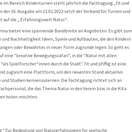
m Bereich Kinderturnen stellt jährlich die Fachtagung „fit und
In der 16. Ausgabe am 11.02.2023 setzt der Verband für Turnen und
 auf die „.Erfahrungswelt Natur“.
ema bietet eine spannende Bandbreite an Angeboten. Es gibt zu
und Nachhaltigkeit Ideen, Spiele und Aufbauten, die den Kindern
angen oder Bewährtes in neuer Form zugrunde legen. So geht es
auf eine “kreative Bewegungssafari”, in die “Natur mit allen
“als Spielforscher*innen durch die Stadt”. fit und pfiffig ist eine
nd zugleich eine Plattform, um den neuesten Stand aktueller
 und Studien kennenzulernen. Die Fachtagung richtet sich an
hpersonal, die das Thema Natur in den Verein bzw. in die Kita
len holen möchten.
rag “Zur Bedeutung von Naturerfahrungen für seelische