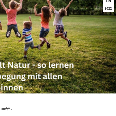
19
2022
kunft“-