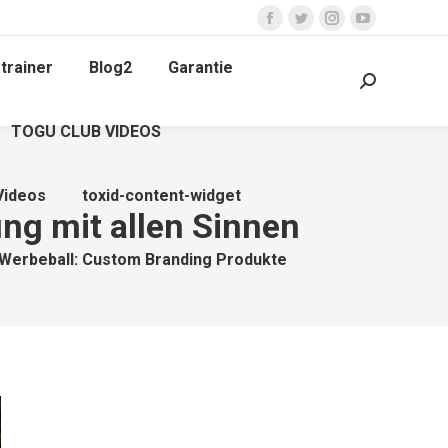
Facebook
Twitter
Instagram
YouTube
page
page
page
page
trainer
Blog2
Garantie
opens
opens
opens
opens
Search:
in
in
in
in
TOGU CLUB VIDEOS
new
new
new
new
window
window
window
window
Videos
toxid-content-widget
ng mit allen Sinnen
Werbeball: Custom Branding Produkte