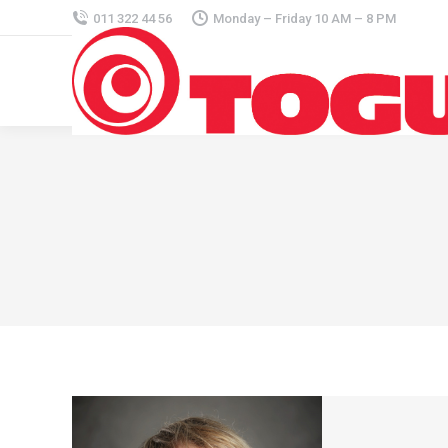
011 322 44 56
Monday – Friday 10 AM – 8 PM