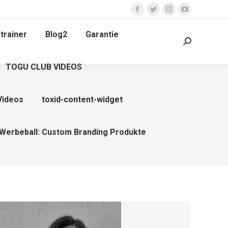
Facebook
Twitter
Instagram
YouTube
page
page
page
page
trainer
Blog2
Garantie
opens
opens
opens
opens
Search:
in
in
in
in
TOGU CLUB VIDEOS
new
new
new
new
window
window
window
window
Videos
toxid-content-widget
Werbeball: Custom Branding Produkte