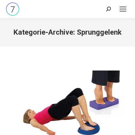
Search:
Kategorie-Archive:
Sprunggelenk