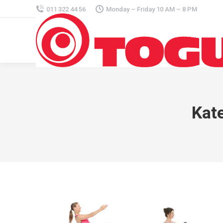
011 322 44 56
Monday – Friday 10 AM – 8 PM
Kat