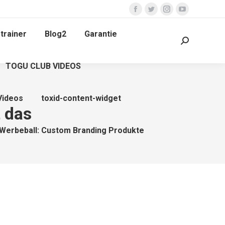
Facebook
Twitter
Instagram
YouTube
page
page
page
page
trainer
Blog2
Garantie
opens
opens
opens
opens
Search:
in
in
in
in
TOGU CLUB VIDEOS
new
new
new
new
window
window
window
window
Videos
toxid-content-widget
t das
Werbeball: Custom Branding Produkte