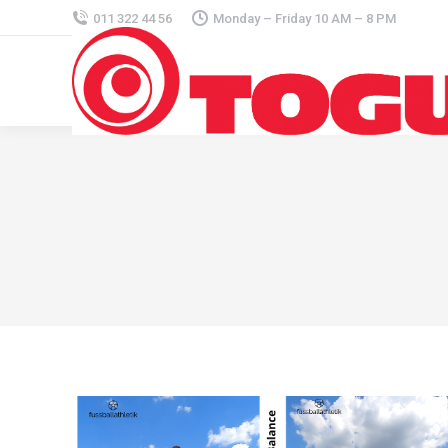
011 322 44 56
Monday – Friday 10 AM – 8 PM