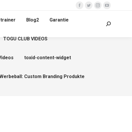
Facebook
Twitter
Instagram
YouTube
page
page
page
page
trainer
Blog2
Garantie
opens
opens
opens
opens
Search:
in
in
in
in
TOGU CLUB VIDEOS
new
new
new
new
window
window
window
window
Videos
toxid-content-widget
Werbeball: Custom Branding Produkte