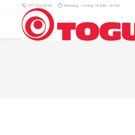
011 322 44 56
Monday – Friday 10 AM – 8 PM