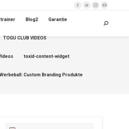
Facebook
Twitter
Instagram
YouTube
page
page
page
page
trainer
Blog2
Garantie
opens
opens
opens
opens
Search:
in
in
in
in
TOGU CLUB VIDEOS
new
new
new
new
window
window
window
window
Videos
toxid-content-widget
Werbeball: Custom Branding Produkte