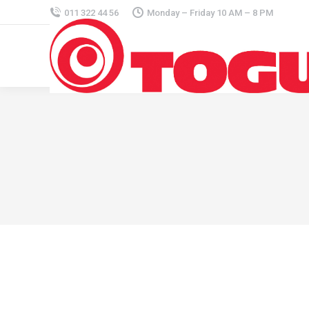
011 322 44 56
Monday – Friday 10 AM – 8 PM