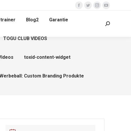
Facebook
Twitter
Instagram
YouTube
page
page
page
page
trainer
Blog2
Garantie
opens
opens
opens
opens
Search:
in
in
in
in
TOGU CLUB VIDEOS
new
new
new
new
window
window
window
window
Videos
toxid-content-widget
Werbeball: Custom Branding Produkte