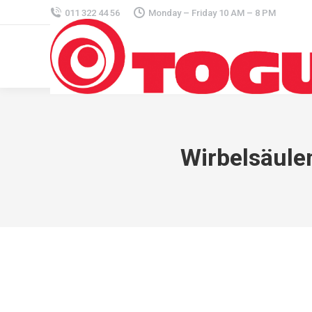
011 322 44 56
Monday – Friday 10 AM – 8 PM
Wirbelsäulen