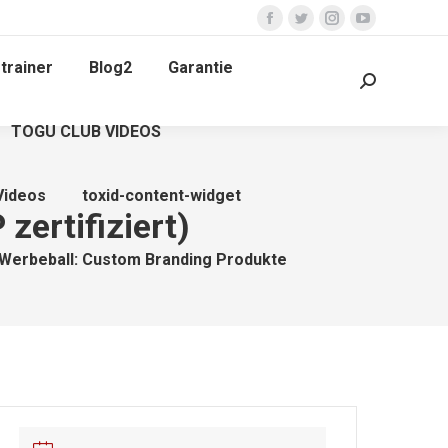
Facebook
Twitter
Instagram
YouTube
page
page
page
page
trainer
Blog2
Garantie
opens
opens
opens
opens
Search:
in
in
in
in
TOGU CLUB VIDEOS
new
new
new
new
window
window
window
window
Videos
toxid-content-widget
zertifiziert)
Werbeball: Custom Branding Produkte