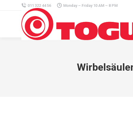
011 322 44 56
Monday – Friday 10 AM – 8 PM
Wirbelsäulen