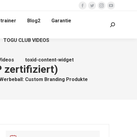
Facebook
Twitter
Instagram
YouTube
page
page
page
page
trainer
Blog2
Garantie
opens
opens
opens
opens
Search:
in
in
in
in
TOGU CLUB VIDEOS
new
new
new
new
window
window
window
window
Videos
toxid-content-widget
zertifiziert)
Werbeball: Custom Branding Produkte