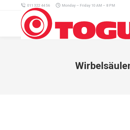
011 322 44 56
Monday – Friday 10 AM – 8 PM
Wirbelsäulen