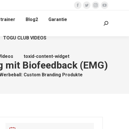
Facebook
Twitter
Instagram
YouTube
page
page
page
page
trainer
Blog2
Garantie
opens
opens
opens
opens
Search:
in
in
in
in
TOGU CLUB VIDEOS
new
new
new
new
window
window
window
window
Videos
toxid-content-widget
g mit Biofeedback (EMG)
Werbeball: Custom Branding Produkte