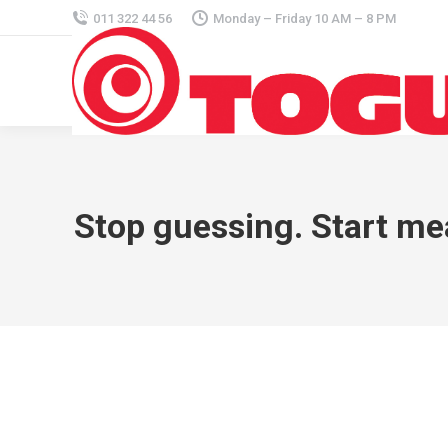
011 322 44 56
Monday – Friday 10 AM – 8 PM
Stop guessing. Start m