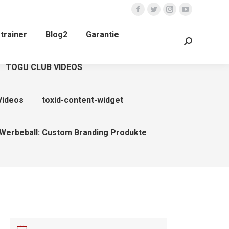
Facebook
Twitter
Instagram
YouTube
page
page
page
page
trainer
Blog2
Garantie
opens
opens
opens
opens
Search:
in
in
in
in
TOGU CLUB VIDEOS
new
new
new
new
window
window
window
window
Videos
toxid-content-widget
Werbeball: Custom Branding Produkte