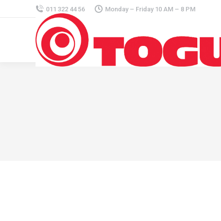
011 322 44 56
Monday – Friday 10 AM – 8 PM