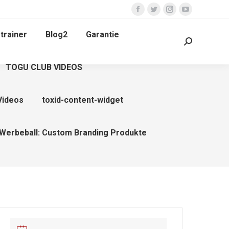
Facebook
Twitter
Instagram
YouTube
page
page
page
page
trainer
Blog2
Garantie
opens
opens
opens
opens
Search:
in
in
in
in
TOGU CLUB VIDEOS
new
new
new
new
window
window
window
window
Videos
toxid-content-widget
Werbeball: Custom Branding Produkte