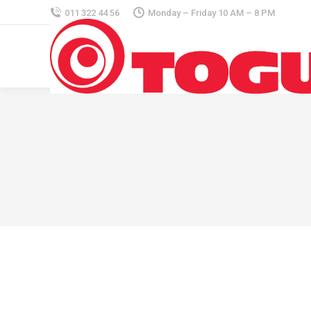
011 322 44 56
Monday – Friday 10 AM – 8 PM