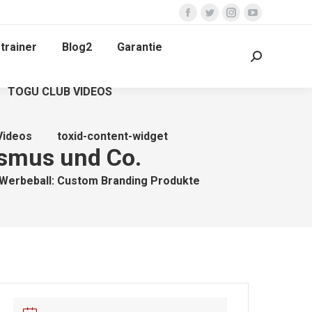
Facebook
Twitter
Instagram
YouTube
page
page
page
page
trainer
Blog2
Garantie
opens
opens
opens
opens
Search:
in
in
in
in
TOGU CLUB VIDEOS
new
new
new
new
window
window
window
window
Videos
toxid-content-widget
ismus und Co.
Werbeball: Custom Branding Produkte