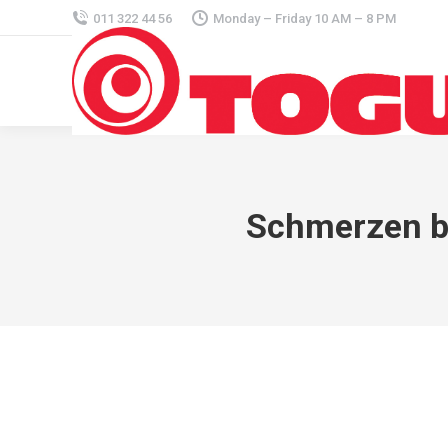
011 322 44 56
Monday – Friday 10 AM – 8 PM
Schmerzen be