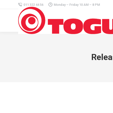
011 322 44 56
Monday – Friday 10 AM – 8 PM
Relea