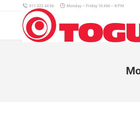
011 322 44 56
Monday – Friday 10 AM – 8 PM
Mo