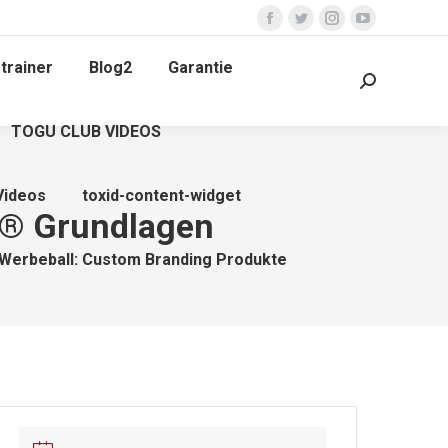
Facebook
Twitter
Instagram
YouTube
page
page
page
page
trainer
Blog2
Garantie
opens
opens
opens
opens
Search:
in
in
in
in
TOGU CLUB VIDEOS
new
new
new
new
window
window
window
window
Videos
toxid-content-widget
o® Grundlagen
Werbeball: Custom Branding Produkte