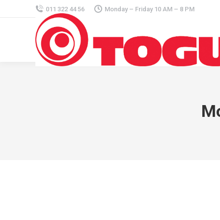
011 322 44 56
Monday – Friday 10 AM – 8 PM
Mo