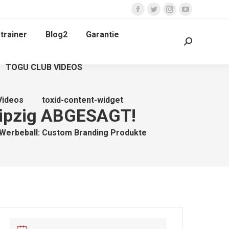
Facebook
Twitter
Instagram
YouTube
page
page
page
page
trainer
Blog2
Garantie
opens
opens
opens
opens
Search:
in
in
in
in
TOGU CLUB VIDEOS
new
new
new
new
window
window
window
window
Videos
toxid-content-widget
Leipzig ABGESAGT!
Werbeball: Custom Branding Produkte