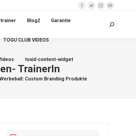
Facebook
Twitter
Instagram
YouTube
page
page
page
page
trainer
Blog2
Garantie
opens
opens
opens
opens
Search:
in
in
in
in
TOGU CLUB VIDEOS
new
new
new
new
window
window
window
window
Videos
toxid-content-widget
en- TrainerIn
Werbeball: Custom Branding Produkte