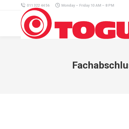
011 322 44 56
Monday – Friday 10 AM – 8 PM
Fachabschlus