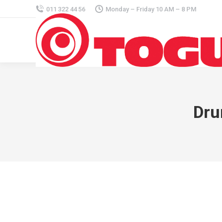
011 322 44 56
Monday – Friday 10 AM – 8 PM
Dru