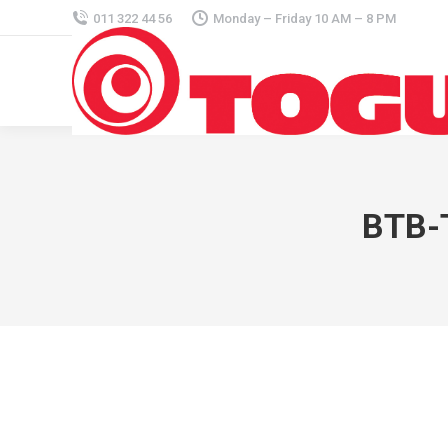
011 322 44 56
Monday – Friday 10 AM – 8 PM
BTB-