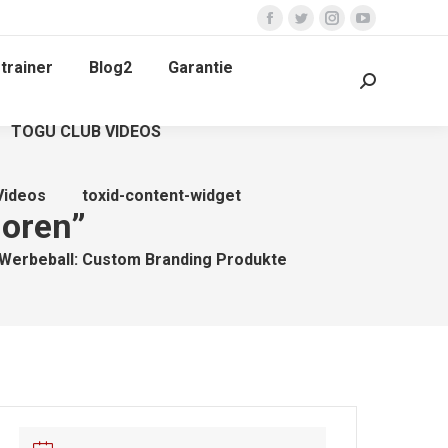
Facebook
Twitter
Instagram
YouTube
page
page
page
page
trainer
Blog2
Garantie
opens
opens
opens
opens
Search:
in
in
in
in
TOGU CLUB VIDEOS
new
new
new
new
window
window
window
window
Videos
toxid-content-widget
oren”
Werbeball: Custom Branding Produkte