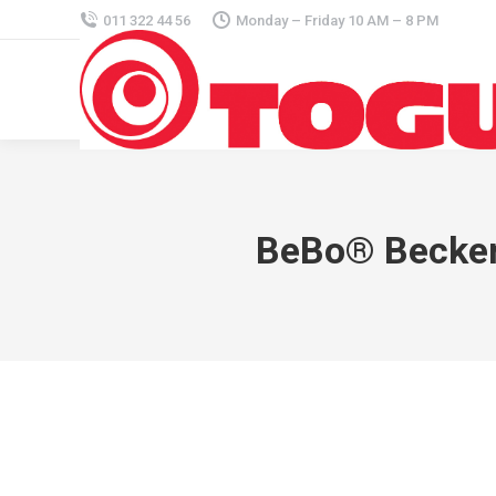
011 322 44 56
Monday – Friday 10 AM – 8 PM
BeBo® Beckenb