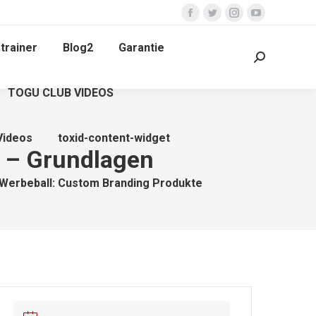
Facebook
Twitter
Instagram
YouTube
page
page
page
page
trainer
Blog2
Garantie
opens
opens
opens
opens
Search:
in
in
in
in
TOGU CLUB VIDEOS
new
new
new
new
window
window
window
window
Videos
toxid-content-widget
I – Grundlagen
Werbeball: Custom Branding Produkte