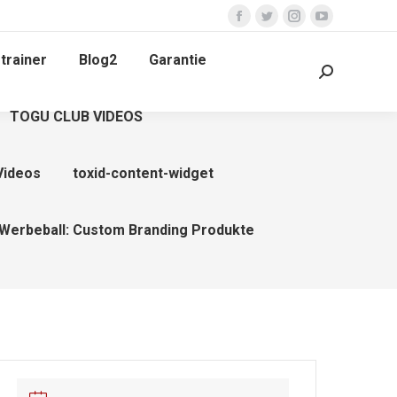
Facebook
Twitter
Instagram
YouTube
page
page
page
page
trainer
Blog2
Garantie
opens
opens
opens
opens
Search:
in
in
in
in
TOGU CLUB VIDEOS
new
new
new
new
window
window
window
window
Videos
toxid-content-widget
Werbeball: Custom Branding Produkte