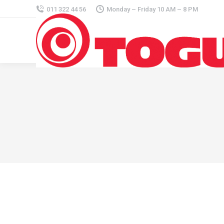
011 322 44 56
Monday – Friday 10 AM – 8 PM