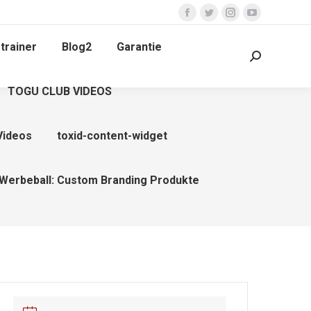
Facebook
Twitter
Instagram
YouTube
page
page
page
page
trainer
Blog2
Garantie
opens
opens
opens
opens
Search:
in
in
in
in
TOGU CLUB VIDEOS
new
new
new
new
window
window
window
window
Videos
toxid-content-widget
Werbeball: Custom Branding Produkte