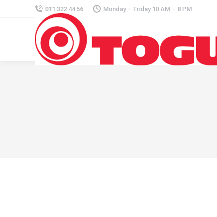
011 322 44 56
Monday – Friday 10 AM – 8 PM