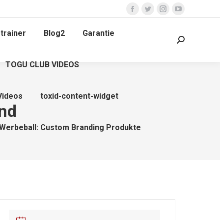
Facebook
Twitter
Instagram
YouTube
page
page
page
page
trainer
Blog2
Garantie
opens
opens
opens
opens
Search:
in
in
in
in
TOGU CLUB VIDEOS
new
new
new
new
window
window
window
window
Videos
toxid-content-widget
nd
Werbeball: Custom Branding Produkte