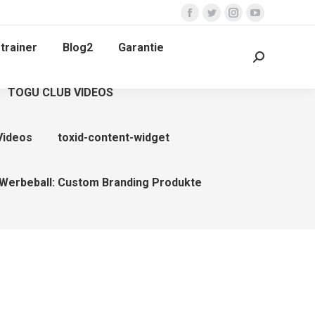
Facebook
Twitter
Instagram
YouTube
page
page
page
page
trainer
Blog2
Garantie
opens
opens
opens
opens
Search:
in
in
in
in
TOGU CLUB VIDEOS
new
new
new
new
window
window
window
window
Videos
toxid-content-widget
Werbeball: Custom Branding Produkte