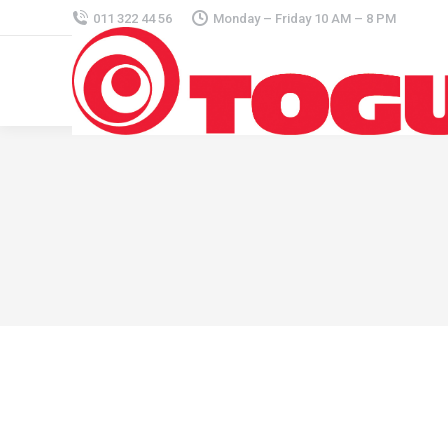
011 322 44 56
Monday – Friday 10 AM – 8 PM