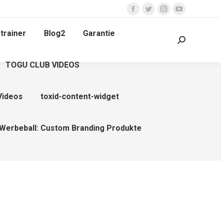
Facebook
Twitter
Instagram
YouTube
page
page
page
page
trainer
Blog2
Garantie
opens
opens
opens
opens
Search:
in
in
in
in
TOGU CLUB VIDEOS
new
new
new
new
window
window
window
window
Videos
toxid-content-widget
Werbeball: Custom Branding Produkte