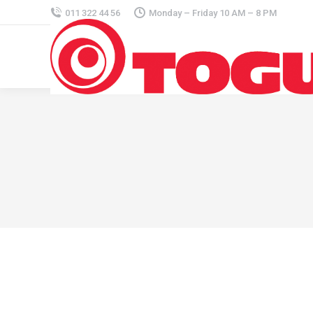
011 322 44 56
Monday – Friday 10 AM – 8 PM