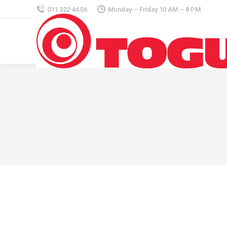
011 322 44 56
Monday – Friday 10 AM – 8 PM