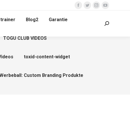
Facebook
Twitter
Instagram
YouTube
page
page
page
page
trainer
Blog2
Garantie
opens
opens
opens
opens
Search:
in
in
in
in
TOGU CLUB VIDEOS
new
new
new
new
window
window
window
window
Videos
toxid-content-widget
Werbeball: Custom Branding Produkte