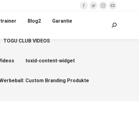
Facebook
Twitter
Instagram
YouTube
page
page
page
page
trainer
Blog2
Garantie
opens
opens
opens
opens
Search:
in
in
in
in
TOGU CLUB VIDEOS
new
new
new
new
window
window
window
window
Videos
toxid-content-widget
Werbeball: Custom Branding Produkte