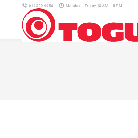
011 322 44 56
Monday – Friday 10 AM – 8 PM