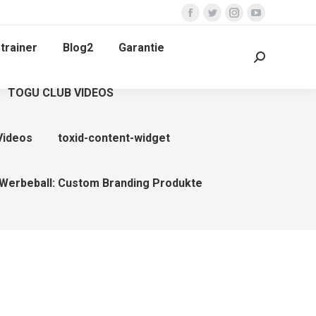
Facebook
Twitter
Instagram
YouTube
page
page
page
page
trainer
Blog2
Garantie
opens
opens
opens
opens
Search:
in
in
in
in
TOGU CLUB VIDEOS
new
new
new
new
window
window
window
window
Videos
toxid-content-widget
Werbeball: Custom Branding Produkte