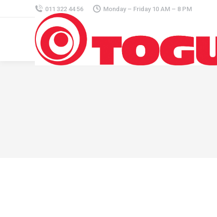
011 322 44 56
Monday – Friday 10 AM – 8 PM