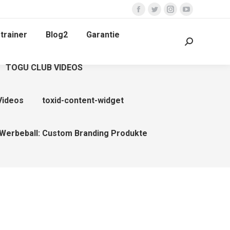
Facebook
Twitter
Instagram
YouTube
page
page
page
page
trainer
Blog2
Garantie
opens
opens
opens
opens
Search:
in
in
in
in
TOGU CLUB VIDEOS
new
new
new
new
window
window
window
window
Videos
toxid-content-widget
Werbeball: Custom Branding Produkte