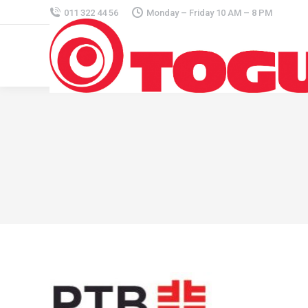
011 322 44 56
Monday – Friday 10 AM – 8 PM