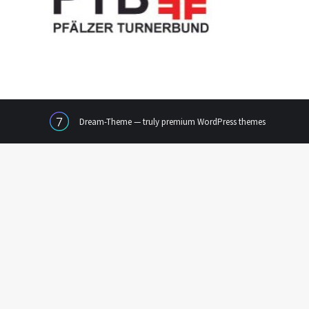
Dream-Theme — truly
premium WordPress themes