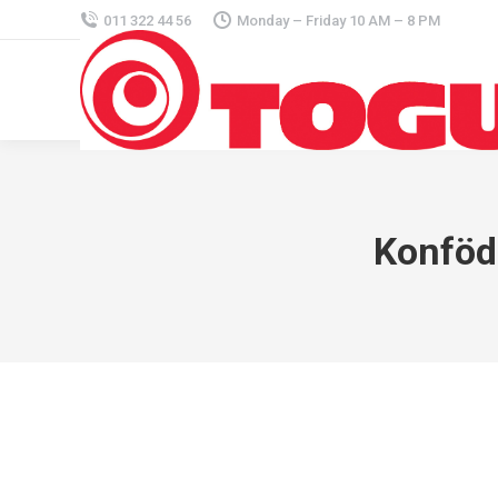
011 322 44 56
Monday – Friday 10 AM – 8 PM
Konföd