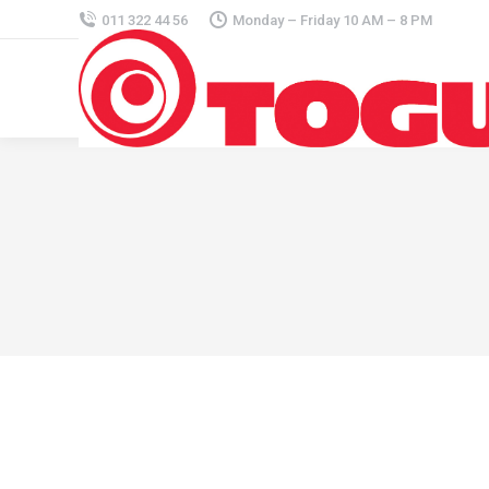
011 322 44 56
Monday – Friday 10 AM – 8 PM