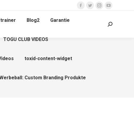
Facebook
Twitter
Instagram
YouTube
page
page
page
page
trainer
Blog2
Garantie
opens
opens
opens
opens
Search:
in
in
in
in
TOGU CLUB VIDEOS
new
new
new
new
window
window
window
window
Videos
toxid-content-widget
Werbeball: Custom Branding Produkte