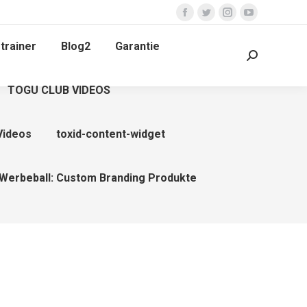
Facebook
Twitter
Instagram
YouTube
page
page
page
page
trainer
Blog2
Garantie
opens
opens
opens
opens
Search:
in
in
in
in
TOGU CLUB VIDEOS
new
new
new
new
window
window
window
window
Videos
toxid-content-widget
Werbeball: Custom Branding Produkte