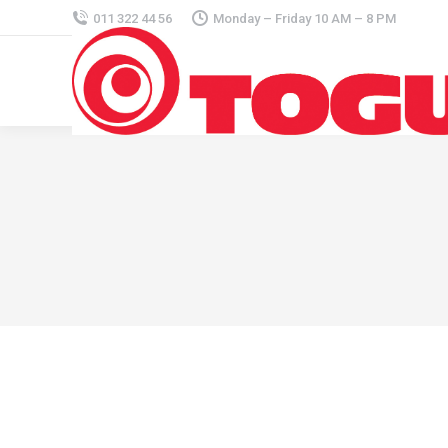
011 322 44 56
Monday – Friday 10 AM – 8 PM